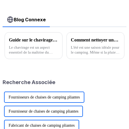
de toit
bidirectionnelle
Blog Connexe
Guide sur le chavirage en kayak
Comment nettoyer une tente usagée ?
Le chavirage est un aspect
L'été est une saison idéale pour
essentiel de la maîtrise du
le camping. Même si la pluie
kayak, et maîtriser les
ne cesse pas, il est difficile
chavirages dès le début est
d'empêcher les gens de courir
essentiel à votre progression.
dehors. Mais il y a un problème
Pendant votre cours, sous la
important : la tente s'est salie…
supervision attentive de votre
Recherche Associée
moniteur, vous…
Fournisseurs de chaises de camping pliantes
Fournisseur de chaises de camping pliantes
Fabricant de chaises de camping pliantes