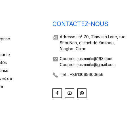
CONTACTEZ-NOUS
Adresse : n° 70, TianJian Lane, rue
eprise
ShouNan, district de Yinzhou,
Ningbo, Chine
our le
Courriel : jusmmile@163.com
ités
Courriel : jusmmile@gmail.com
prise
Tél. : +8613065600656
s et de
de