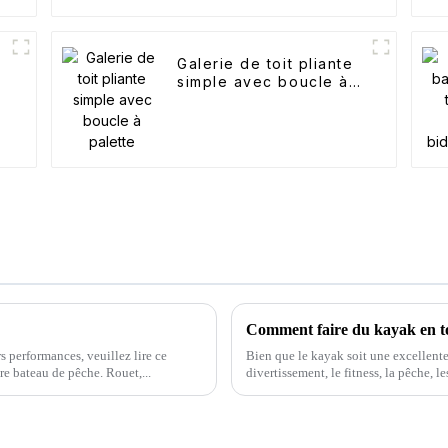
Galerie de toit pliante
simple avec boucle à
palette
Comment faire du kayak en to
s performances, veuillez lire ce
Bien que le kayak soit une excellente 
re bateau de pêche. Rouet,...
divertissement, le fitness, la pêche, l
particuliers que d'autres bateaux ne 
en toute sécurité...