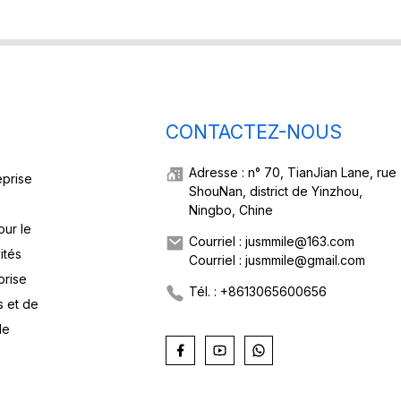
CONTACTEZ-NOUS
Adresse : n° 70, TianJian Lane, rue
eprise
ShouNan, district de Yinzhou,
Ningbo, Chine
our le
Courriel : jusmmile@163.com
ités
Courriel : jusmmile@gmail.com
prise
Tél. : +8613065600656
s et de
de