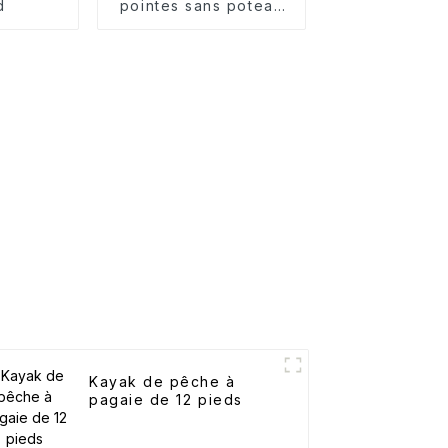
d
pointes sans poteau
central
Kayak de pêche à
pagaie de 12 pieds