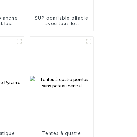
planche
SUP gonflable pliable
ables
avec tous les
iver
accessoires
atique
Tentes à quatre