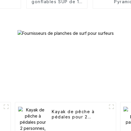
gonflables SUP de 10
Pyrami
pieds
Kayak de pêche à
pédales pour 2
personnes, kayak à
double pédale