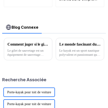
en aluminium pour
extérieur
Blog Connexe
Comment juger si le gilet de sauvetage pour kayak vous convient
Le monde fascinant du kayak : guide du débutant
Le gilet de sauvetage est un
Le kayak est un sport nautique
équipement de sauvetage
polyvalent et passionnant qui
essentiel. Il est indispensable
combine aventure, forme
de le porter lorsque vous jouez
physique et connexion
dans l'eau. Il est doté de
profonde avec la nature.
nombreuses sangles qui
peuvent être serrées sur les
Recherche Associée
côtés et à la taille, comme des
chaussures…
Porte-kayak pour toit de voiture
Porte-kayak pour toit de voiture