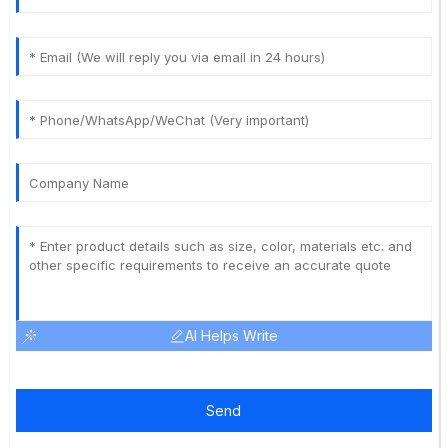
AI Helps Write
Send