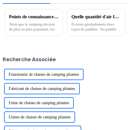
Points de connaissance du chariot pliant de camping : un guide nécessaire pour ouvrir un voyage pratique en plein air
Quelle quantité d'air faut-il pour gonfler une planche à pagaie gonflable ?
Alors que le camping devient
Il existe généralement deux
de plus en plus populaire, les
types de paddles : les paddles
véhicules de camping pliables
gonflables et les paddles
sont un équipement très
rigides. Il est généralement
pratique qui offre de
conseillé aux débutants
nombreuses commodités aux
d'utiliser des paddles
amateurs de plein air.
gonflables, portables, faciles à
Recherche Associée
ranger…
Fournisseur de chaises de camping pliantes
Fabricant de chaises de camping pliantes
Usine de chaises de camping pliantes
Usines de chaises de camping pliantes