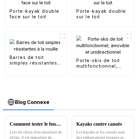
Porte-kayak double
Porte-kayak double
face sur le toit
sur le toit
Barres de toit
Porte-skis de toit
simples résistantes à
multifonctionnel,
la rouille
amovible et
unidirectionnel
Blog Connexe
Comment tester le fonctionnement du moulinet de ligne de pêche
Kayaks contre canoës
Lors du choix d'un moulinet de
Les kayaks et les canoës sont
pêche, il est important de
des embarcations longues et