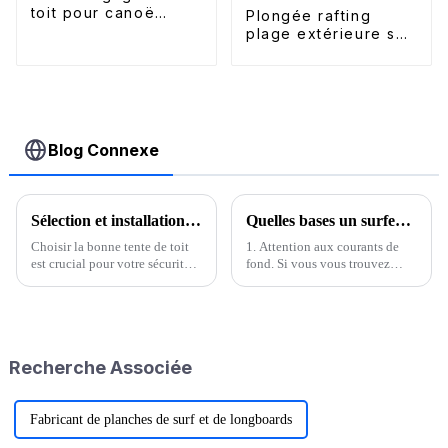
toit pour canoë
Plongée rafting
bidirectionnel
plage extérieure ski
nautique
accessoires galerie
de toit
bidirectionnelle
Blog Connexe
Sélection et installation de tentes de toit, solutions d'entretien
Quelles bases un surfeur débutant doit-il connaître ?
Choisir la bonne tente de toit
1. Attention aux courants de
est crucial pour votre sécurité
fond. Si vous vous trouvez
et votre plaisir lors de vos
dans un courant d'arrachement
aventures en camping. Une
qui entraîne des personnes,
tente bien choisie assure
nagez calmement de côté. Être
stabilité et confort, vous
bon nageur ne signifie pas
permettant de vous concentrer
connaître la mer. Si vous n'avez
Recherche Associée
sur les aspects ludiques de
pas de flotteur,…
votre séjour.
Fabricant de planches de surf et de longboards