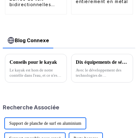
entièrement en métal
bidirectionnelles
pour J-kayak
Blog Connexe
Conseils pour le kayak
Dix équipements de sécurité essentiels dans votre plan de camping
Le kayak est hors de notre
Avec le développement des
contrôle dans l'eau, et ce n'est
technologies de
qu'en maîtrisant des
communication, les téléphones
compétences spécifiques de
portables sont devenus l'un des
kayak en cuir que le kayak en
équipements les plus
cuir peut se déplacer librement
importants pour les activités de
dans l'eau. Tout d'abord, la
plein air. Ils permettent de
Recherche Associée
surface de certains cuirs
communiquer, d'obtenir des
standard...
informations en ligne et…
Support de planche de surf en aluminium