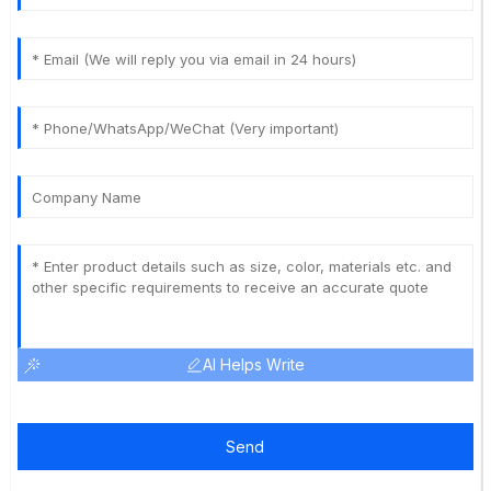
AI Helps Write
Send