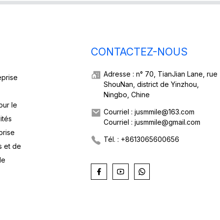
CONTACTEZ-NOUS
Adresse : n° 70, TianJian Lane, rue
eprise
ShouNan, district de Yinzhou,
Ningbo, Chine
our le
Courriel : jusmmile@163.com
ités
Courriel : jusmmile@gmail.com
prise
Tél. : +8613065600656
s et de
de