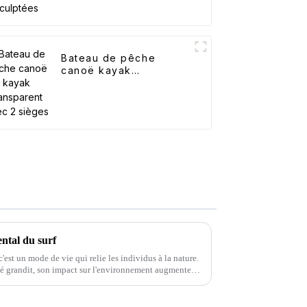
Bateau de pêche
canoë kayak
transparent avec 2
sièges
ntal du surf
c'est un mode de vie qui relie les individus à la nature.
é grandit, son impact sur l'environnement augmente
'énergie solaire, en passant par les transports, le surf
.