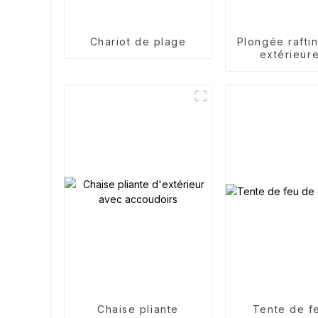
Chariot de plage
Plongée rafti
extérieure
nautique acce
galerie de
bidirection
Chaise pliante
Tente de f