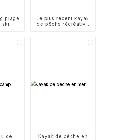
ng plage
Le plus récent kayak
 ski
de pêche récréative
ssoires
2+1
 toit
nelle
eu de
Kayak de pêche en