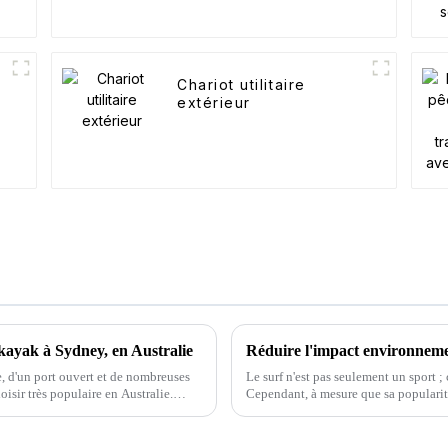
Chariot utilitaire
extérieur
 kayak à Sydney, en Australie
Réduire l'impact environneme
, d'un port ouvert et de nombreuses
Le surf n'est pas seulement un sport ; 
oisir très populaire en Australie.
Cependant, à mesure que sa popularit
également. Des émissions de carbone à l
est un sport de plus en plus populaire