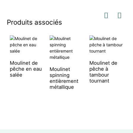
Produits associés
Moulinet de
Moulinet de
pêche en eau
pêche à
Moulinet
m
salée
tambour
spinning
p
tournant
entièrement
e
métallique
l