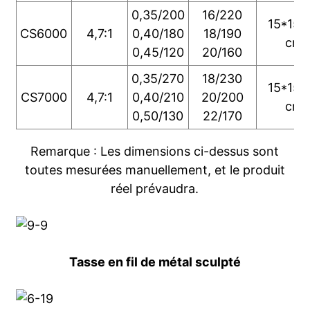
0,35/200
16/220
15*15*
CS6000
4,7:1
0,40/180
18/190
cm
0,45/120
20/160
0,35/270
18/230
15*15*
CS7000
4,7:1
0,40/210
20/200
cm
0,50/130
22/170
Remarque : Les dimensions ci-dessus sont
toutes mesurées manuellement, et le produit
réel prévaudra.
Tasse en fil de métal sculpté