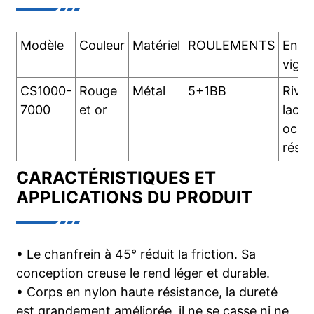
Modèle
Couleur
Matériel
ROULEMENTS
En
vigue
CS1000-
Rouge
Métal
5+1BB
Riviè
7000
et or
lacs,
océa
réser
CARACTÉRISTIQUES ET
APPLICATIONS DU PRODUIT
• Le chanfrein à 45° réduit la friction. Sa
conception creuse le rend léger et durable.
• Corps en nylon haute résistance, la dureté
est grandement améliorée, il ne se casse ni ne