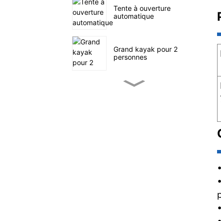
Tente à ouverture
automatique
Grand kayak pour 2
personnes
Petit kayak de pêche à
pédales
SUP navigation en mer
Tente familiale à quatre
tunnels
Chariot utilitaire