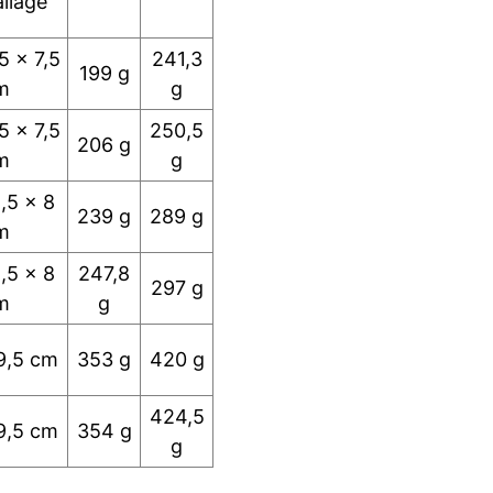
llage
5 x 7,5
241,3
199 g
m
g
5 x 7,5
250,5
206 g
m
g
,5 x 8
239 g
289 g
m
,5 x 8
247,8
297 g
m
g
9,5 cm
353 g
420 g
424,5
9,5 cm
354 g
g