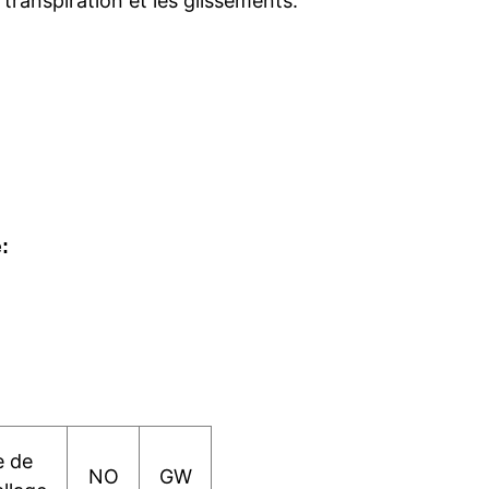
 transpiration et les glissements.
e
:
e de
NO
GW