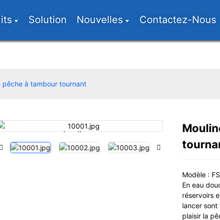
its
Solution
Nouvelles
Contactez-Nous
e pêche à tambour tournant
Moulin
Loading...
Loading...
tourna
Modèle : F
En eau douc
réservoirs e
lancer sont 
plaisir la p