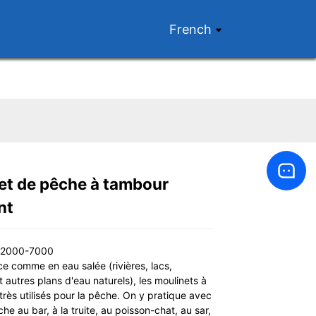
French
et de pêche à tambour
Loading...
Loading...
Loading...
Loading...
nt
S2000-7000
e comme en eau salée (rivières, lacs,
t autres plans d'eau naturels), les moulinets à
très utilisés pour la pêche. On y pratique avec
êche au bar, à la truite, au poisson-chat, au sar,