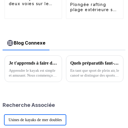
deux voies sur le
Plongée rafting
toit
plage extérieure ski
nautique
accessoires galerie
de toit
bidirectionnelle
Blog Connexe
Je t'apprends à faire du kayak
Quels préparatifs faut-il faire avant de faire du canoë ?
Apprendre le kayak est simple
En tant que sport de plein air, le
et amusant. Nous commençons
canoë se distingue des sports
par les bases : coordination des
habituels. En été, les sports
mouvements et techniques
nautiques sont devenus les
d'auto-sauvetage. Nous vous
sports préférés. Alors, quels
souhaitons un excellent
préparatifs faut-il faire avant de
moment. Actions de base : 1.
faire du canoë ? L'été est une
Recherche Associée
Tenir la pagaie…
saison où…
Usines de kayaks de mer doubles