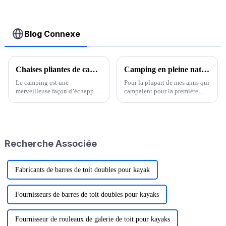
Blog Connexe
Chaises pliantes de camping : le compagnon idéal pour les aventures en plein air
Camping en pleine nature, où la tente devrait-elle être la plus adaptée ?
Le camping est une
Pour la plupart de mes amis qui
merveilleuse façon d’échapper
campaient pour la première
à l’agitation de la vie
fois, ils installaient leurs tentes
quotidienne et de renouer avec
soit sur les pelouses des plages
la nature.
propres des rivières, soit sous
les falaises pour éviter le vent
et la pluie, soit de manière
Recherche Associée
isolée...
Fabricants de barres de toit doubles pour kayak
Fournisseurs de barres de toit doubles pour kayaks
Fournisseur de rouleaux de galerie de toit pour kayaks