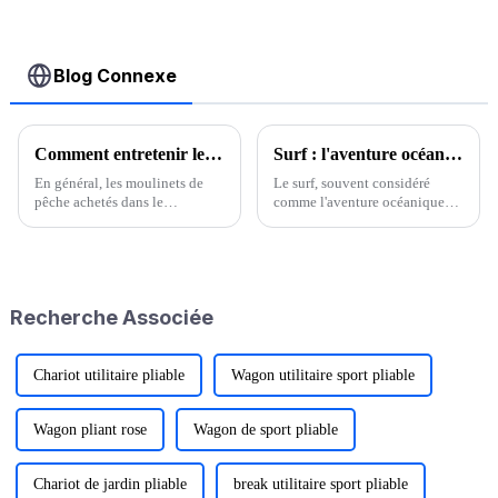
de toit
bidirectionnelle
Blog Connexe
Comment entretenir les moulinets de pêche ?
Surf : l'aventure océanique ultime
En général, les moulinets de
Le surf, souvent considéré
pêche achetés dans le
comme l'aventure océanique
commerce sont enduits d'une
par excellence, allie athlétisme,
quantité adéquate de graisse
adrénaline et connexion
lubrifiante pour leurs pièces
profonde avec la nature. Issu
internes. Cependant, comme
des anciennes cultures
toute machine de précision, les
polynésiennes, le surf a évolué
Recherche Associée
moulinets de pêche nécessitent
pour devenir…
une lubrification standard.
Chariot utilitaire pliable
Wagon utilitaire sport pliable
Wagon pliant rose
Wagon de sport pliable
Chariot de jardin pliable
break utilitaire sport pliable