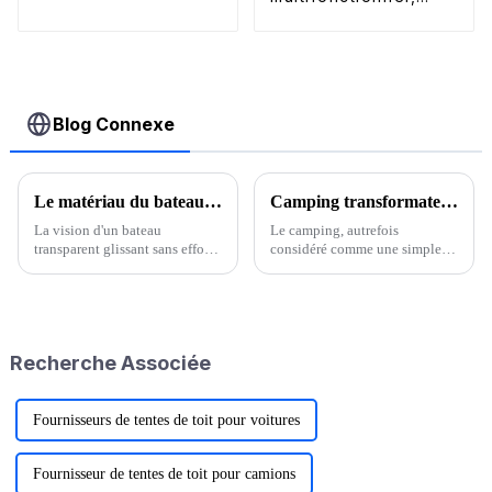
la rouille
amovible et
unidirectionnel
Blog Connexe
Le matériau du bateau transparent sur l'eau
Camping transformateur : un voyage qui change des vies
La vision d'un bateau
Le camping, autrefois
transparent glissant sans effort
considéré comme une simple
sur l'eau est une expérience
activité de plein air, est devenu
captivante et surréaliste. Le
une expérience qui impacte et
matériau utilisé pour créer ces
transforme profondément nos
bateaux transparents joue un
vies. Au-delà des feux de camp
rôle crucial dans leur
crépitants et du ciel étoilé, le
Recherche Associée
fonction…
camping laisse…
Fournisseurs de tentes de toit pour voitures
Fournisseur de tentes de toit pour camions