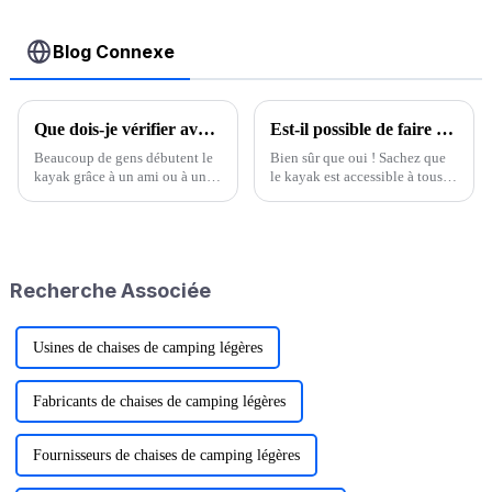
bidirectionnelle
Blog Connexe
Que dois-je vérifier avant de louer un kayak
Est-il possible de faire du kayak en hiver ?
Beaucoup de gens débutent le
Bien sûr que oui ! Sachez que
kayak grâce à un ami ou à une
le kayak est accessible à tous,
agence de location, avant
quel que soit l'âge, et encore
même d'en posséder un. La
moins à la saison ! Faire du
plupart des loueurs et des
kayak en hiver permet non
équipementiers sont honnêtes
seulement de renforcer le corps
et qualifiés, mais ne négligez
et d'améliorer la résistance,
Recherche Associée
jamais votre sécurité…
mais aussi de profiter des
magnifiques paysages
hivernaux...
Usines de chaises de camping légères
Fabricants de chaises de camping légères
Fournisseurs de chaises de camping légères