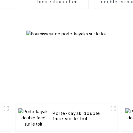
bidirectionnel en
double en al
alliage d'aluminium
pour to
Porte-kayak double
face sur le toit