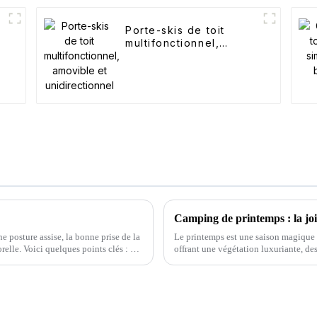
Porte-skis de toit
multifonctionnel,
amovible et
unidirectionnel
Camping de printemps : la jo
 posture assise, la bonne prise de la
Le printemps est une saison magique o
elle. Voici quelques points clés : 1.
offrant une végétation luxuriante, de
les amateurs de plein air, c'est le m