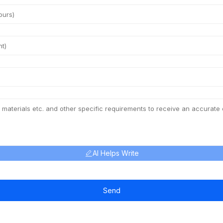
AI Helps Write
Send