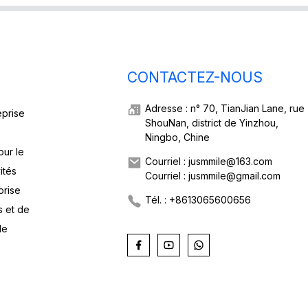
CONTACTEZ-NOUS
Adresse : n° 70, TianJian Lane, rue
eprise
ShouNan, district de Yinzhou,
Ningbo, Chine
our le
Courriel : jusmmile@163.com
ités
Courriel : jusmmile@gmail.com
prise
Tél. : +8613065600656
s et de
de