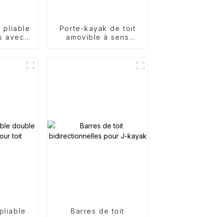
t pliable
Porte-kayak de toit
s avec
amovible à sens
gaie
unique
pliable
Barres de toit