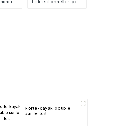
uminium
bidirectionnelles pour
it
J-kayak
Porte-kayak double
sur le toit