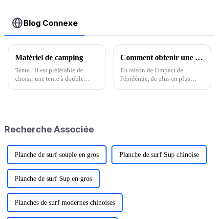
Blog Connexe
Matériel de camping
Comment obtenir une meilleure expérience lors d'un premier camping ?
Tente : Il est préférable de
En raison de l'impact de
choisir une tente à double
l'épidémie, de plus en plus
couche avec une structure
d'amis autour d'eux ont renoncé
stable, légère, résistante au vent
aux voyages longue distance
et à la pluie. Sac de couchage :
comme aller à l'étranger et hors
Le sac de couchage en laine ou
de la province, et ont
en duvet d'oie est léger et a une
commencé à choisir un mode
Recherche Associée
bonne...
de vie plus...
Planche de surf souple en gros
Planche de surf Sup chinoise
Planche de surf Sup en gros
Planches de surf modernes chinoises