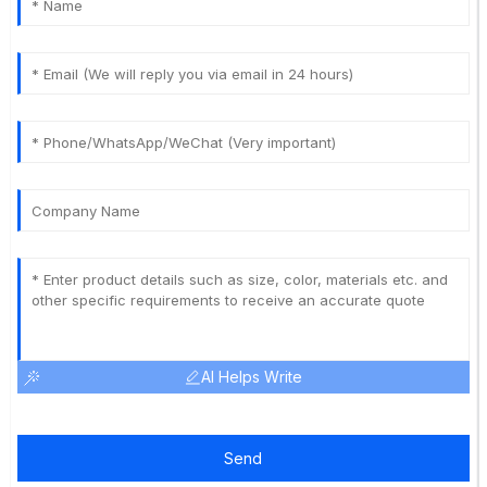
AI Helps Write
Send