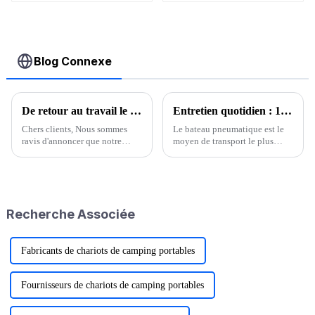
accessoires galerie
de toit
bidirectionnelle
Blog Connexe
De retour au travail le 20 février 2024 !
Entretien quotidien : 10 conseils pour entretenir vos kayaks gonflables
Chers clients, Nous sommes
Le bateau pneumatique est le
ravis d'annoncer que notre
moyen de transport le plus
équipe est de retour et que nous
populaire auprès des
avons officiellement repris nos
agriculteurs. Facile d'entretien,
activités régulières depuis le 19
il peut être déchargé ou
février 2024 ! Nous espérons
simplement rangé sur le pont
que vous avez passé de bonnes
lors de longs trajets.
Recherche Associée
vacances et…
Cependant,...
Fabricants de chariots de camping portables
Fournisseurs de chariots de camping portables