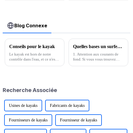
accessoires galerie
de toit
bidirectionnelle
Blog Connexe
Conseils pour le kayak
Quelles bases un surfeur débutant doit-il connaître ?
Le kayak est hors de notre
1. Attention aux courants de
contrôle dans l'eau, et ce n'est
fond. Si vous vous trouvez
qu'en maîtrisant des
dans un courant d'arrachement
compétences spécifiques de
qui entraîne des personnes,
kayak en cuir que le kayak en
nagez calmement de côté. Être
cuir peut se déplacer librement
bon nageur ne signifie pas
dans l'eau. Tout d'abord, la
connaître la mer. Si vous n'avez
Recherche Associée
surface de certains cuirs
pas de flotteur,…
standard...
Usines de kayaks
Fabricants de kayaks
Fournisseurs de kayaks
Fournisseur de kayaks