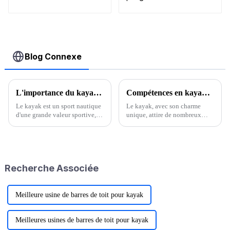
nautique
accessoires galerie
de toit
bidirectionnelle
Blog Connexe
L'importance du kayak pour la santé
Compétences en kayak : les secrets pour maîtriser les eaux
Le kayak est un sport nautique
Le kayak, avec son charme
d'une grande valeur sportive,
unique, attire de nombreux
un sport de vitesse et
amateurs de sports nautiques.
d'endurance. Il présente de
Que ce soit sur un lac calme,
nombreux bienfaits. Il améliore
une rivière sinueuse ou
efficacement le fonctionnement
l'immensité de l'océan,
des systèmes cardiovasculaire
maîtriser les bonnes techniques
Recherche Associée
et respiratoire.
de kayak vous permettra de
vous amuser...
Meilleure usine de barres de toit pour kayak
Meilleures usines de barres de toit pour kayak