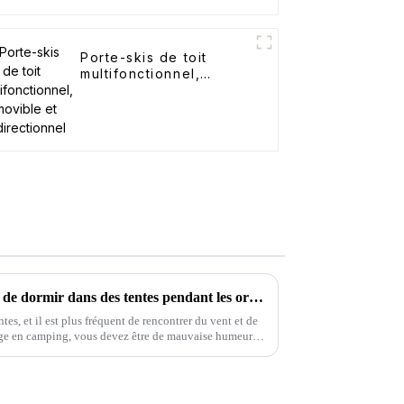
Porte-skis de toit
multifonctionnel,
amovible et
unidirectionnel
Est-il sécuritaire de camper et de dormir dans des tentes pendant les orages ?
tes, et il est plus fréquent de rencontrer du vent et de
rage en camping, vous devez être de mauvaise humeur.
ieure…