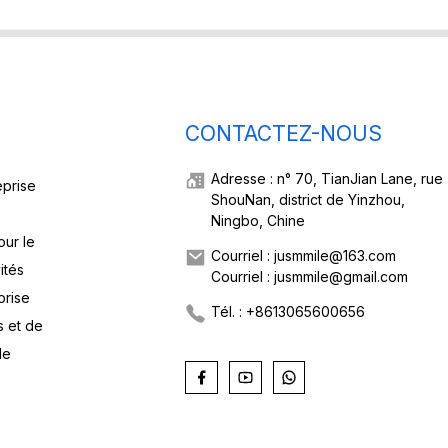
CONTACTEZ-NOUS
Adresse : n° 70, TianJian Lane, rue
eprise
ShouNan, district de Yinzhou,
Ningbo, Chine
our le
Courriel : jusmmile@163.com
ités
Courriel : jusmmile@gmail.com
prise
Tél. : +8613065600656
s et de
de