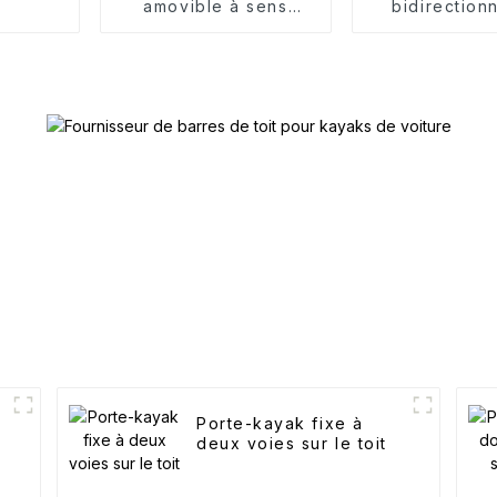
amovible à sens
bidirection
unique
alliage d'al
Porte-kayak fixe à
deux voies sur le toit