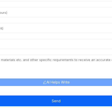
AI Helps Write
Send