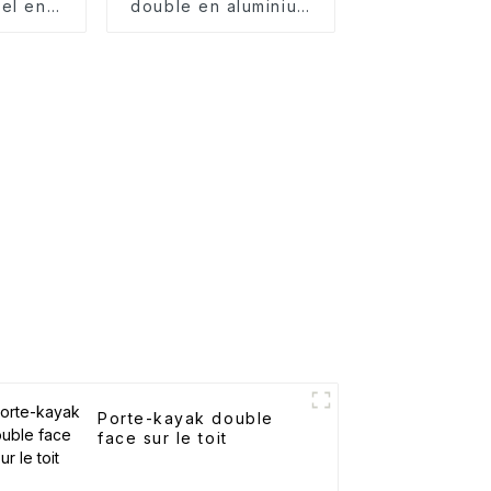
nel en
double en aluminium
uminium
pour toit
Porte-kayak double
face sur le toit