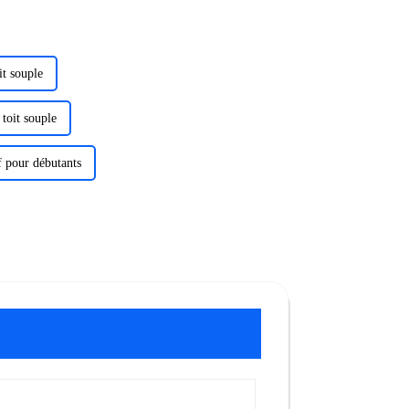
it souple
 toit souple
f pour débutants