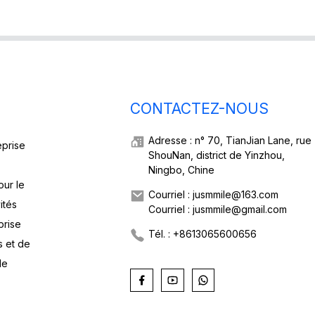
CONTACTEZ-NOUS
Adresse : n° 70, TianJian Lane, rue
eprise
ShouNan, district de Yinzhou,
Ningbo, Chine
our le
Courriel : jusmmile@163.com
ités
Courriel : jusmmile@gmail.com
prise
Tél. : +8613065600656
s et de
de