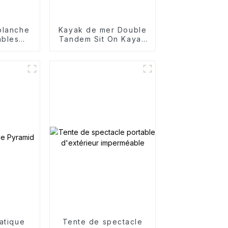
planche
Kayak de mer Double
ables
Tandem Sit On Kayak
iver
de pêche sportive
Canoës
atique
Tente de spectacle