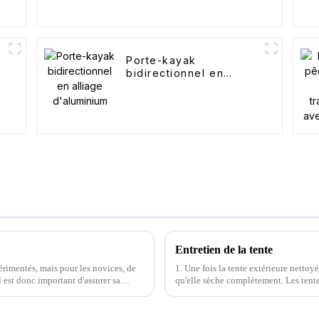
Porte-kayak
bidirectionnel en
alliage d'aluminium
Entretien de la tente
érimentés, mais pour les novices, de
1. Une fois la tente extérieure nettoyé
 est donc important d'assurer sa
qu'elle sèche complètement. Les tente
les tissus risquent de se détériorer.