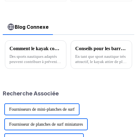
Blog Connexe
Comment le kayak combat la COVID-19
Conseils pour les barres de toit de kayak : commencez une nouvelle aventure aquatique
Des sports nautiques adaptés
En tant que sport nautique très
peuvent contribuer à prévenir
attractif, le kayak attire de plus
les nouvelles pneumonies
en plus de passionnés. En tant
coronariennes. Les sports de
qu'équipement clé pour un
plein air peuvent cultiver les
transport pratique du kayak, le
émotions et procurer du
porte-kayak de toit contient de
bonheur. La nature abondante
nombreuses connaissances...
Recherche Associée
et les paysages magnifiques…
Fournisseurs de mini-planches de surf
Fournisseur de planches de surf miniatures