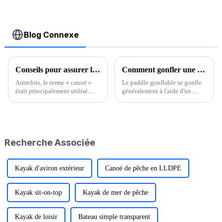
de toit
bidirectionnelle
Blog Connexe
Conseils pour assurer la sécurité du canoë
Comment gonfler une planche à pagaie gonflable
Autrefois, le terme « canoë »
Le paddle gonflable se gonfle
était principalement utilisé
généralement à l'aide d'un
pour désigner une petite
gonfleur ou d'une pompe
embarcation. Aujourd'hui, le
spéciale. Prenons l'exemple
canoë est devenu une tendance
d'une marque de paddle
dans les sports nautiques, tant
gonflable : les étapes
auprès des jeunes que pour de
spécifiques de gonflage sont
Recherche Associée
nombreux jeunes amateurs…
les suivantes : 1. Op...
Kayak d'aviron extérieur
Canoë de pêche en LLDPE
Kayak sit-on-top
Kayak de mer de pêche
Kayak de loisir
Bateau simple transparent