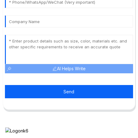
AI Helps Write
Send