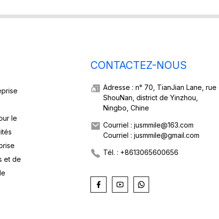
CONTACTEZ-NOUS
Adresse : n° 70, TianJian Lane, rue
eprise
ShouNan, district de Yinzhou,
Ningbo, Chine
our le
Courriel : jusmmile@163.com
ités
Courriel : jusmmile@gmail.com
prise
Tél. : +8613065600656
s et de
de