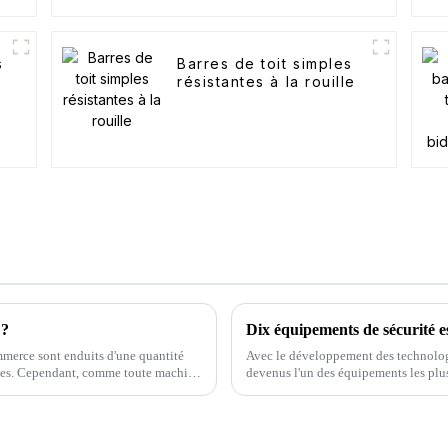
s
Barres de toit simples
résistantes à la rouille
 ?
Dix équipements de sécurité e
mmerce sont enduits d'une quantité
Avec le développement des technolog
ernes. Cependant, comme toute machine
devenus l'un des équipements les plus 
brification standard.
permettent de communiquer, d'obteni