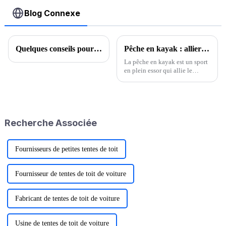
Blog Connexe
Quelques conseils pour faire du kayak
Pêche en kayak : allier le plaisir de la pêche à la liberté du kayak
La pêche en kayak est un sport
en plein essor qui allie le
plaisir de la pêche à la liberté et
à la polyvalence du kayak.
Contrairement à la pêche
traditionnelle depuis le bord ou
en bateau à moteur, la pêche en
Recherche Associée
kayak…
Fournisseurs de petites tentes de toit
Fournisseur de tentes de toit de voiture
Fabricant de tentes de toit de voiture
Usine de tentes de toit de voiture