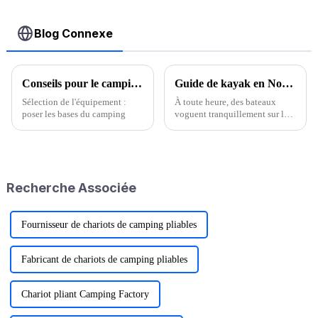
Blog Connexe
Conseils pour le camping d'hiver : guide essentiel pour la sécurité et le confort
Guide de kayak en Nouvelle-Angleterre
Sélection de l'équipement :
À toute heure, des bateaux
poser les bases du camping
voguent tranquillement sur la
rivière Charles. Classique de
l'été, le kayak est l'un des sports
nautiques préférés des
Bostoniens. Assis dans une
petite embarcation à deux
Recherche Associée
extrémités pointues,…
Fournisseur de chariots de camping pliables
Fabricant de chariots de camping pliables
Chariot pliant Camping Factory