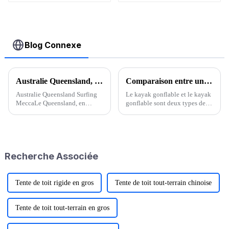
Blog Connexe
Australie Queensland, la Mecque du surf
Comparaison entre un kayak gonflable et un kayak gonflable
Australie Queensland Surfing
Le kayak gonflable et le kayak
MeccaLe Queensland, en
gonflable sont deux types de
Australie, est depuis longtemps
kayaks aux matériaux et à la
la Mecque des champions de
fabrication totalement
surf de classe mondiale, et si
différents. L'un privilégie le
vous recherchez des spots de
volume gonflable, l'autre le
surf de classe mondiale, vous
matériau. Le kayak gonflable…
Recherche Associée
ne pouvez pas vous tromper
avec...
Tente de toit rigide en gros
Tente de toit tout-terrain chinoise
Tente de toit tout-terrain en gros