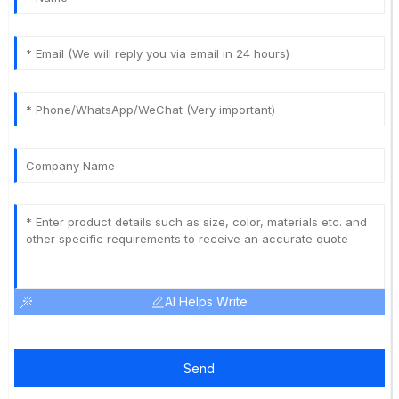
AI Helps Write
Send