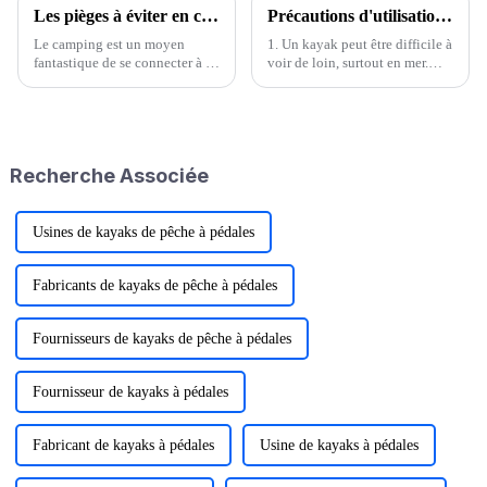
Les pièges à éviter en camping : conseils essentiels pour un voyage sûr et agréable
Précautions d'utilisation et méthodes d'entretien du kayak
Le camping est un moyen
1. Un kayak peut être difficile à
fantastique de se connecter à la
voir de loin, surtout en mer.
nature, de se détendre et de
Veuillez porter des vêtements
créer des souvenirs
clairs et emporter un
inoubliables. Cependant, sans
équipement de signalisation. 2.
une planification et une
Comme pour les véhicules,
connaissance approfondies,
ramez à droite. 3. En cas de
Recherche Associée
votre aventure en plein air peut
vent fort, ramez à droite.
vite tourner au cauchemar.
Usines de kayaks de pêche à pédales
Fabricants de kayaks de pêche à pédales
Fournisseurs de kayaks de pêche à pédales
Fournisseur de kayaks à pédales
Fabricant de kayaks à pédales
Usine de kayaks à pédales