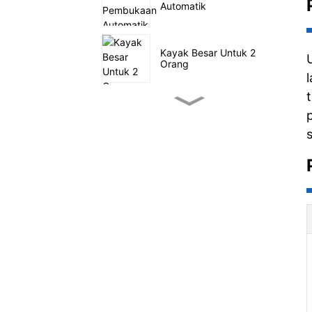
Automatik
Kayak Besar Untuk 2
Orang
Kayak Memancing Pedal
Kecil
SUP belayar di laut
Khemah Keluarga Empat
Terowong
Gerabak Utiliti Luar