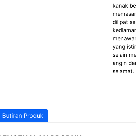
kanak be
memasan
dilipat s
kediaman
menawar
yang ist
selain m
angin da
selamat.
Butiran Produk