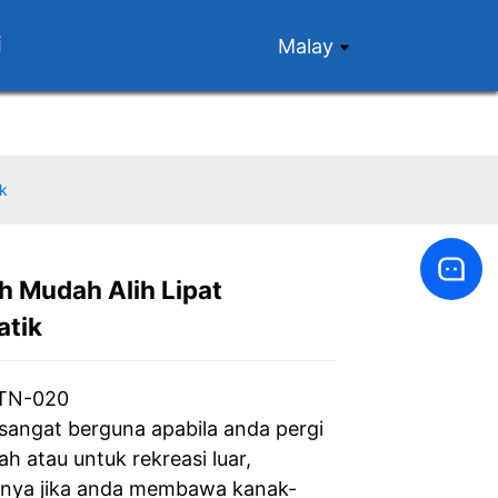
i
Malay
k
 Mudah Alih Lipat
Loading...
Loading...
Loading...
Loading...
tik
JTN-020
angat berguna apabila anda pergi
h atau untuk rekreasi luar,
nya jika anda membawa kanak-