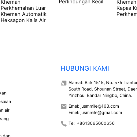
Perlindungan Kecil
Khemah
Khemah 
Perkhemahan Luar
Kapas Ka
Khemah Automatik
Perkhem
Heksagon Kalis Air
HUBUNGI KAMI
Alamat: Bilik 1515, No. 575 Tiant
South Road, Shounan Street, Dae
kan
Yinzhou, Bandar Ningbo, China.
saian
Emel: jusmmile@163.com
n air
Emel: jusmmile@gmail.com
 yang
Tel: +8613065600656
h dan