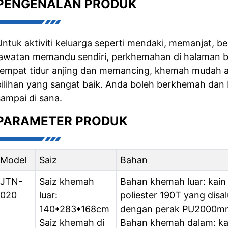
PENGENALAN PRODUK
Untuk aktiviti keluarga seperti mendaki, memanjat, be
lawatan memandu sendiri, perkhemahan di halaman 
tempat tidur anjing dan memancing, khemah mudah ali
pilihan yang sangat baik. Anda boleh berkhemah dan 
sampai di sana.
PARAMETER PRODUK
Model
Saiz
Bahan
JTN-
Saiz khemah
Bahan khemah luar: kain
020
luar:
poliester 190T yang disal
140*283*168cm
dengan perak PU2000m
Saiz khemah di
Bahan khemah dalam: ka