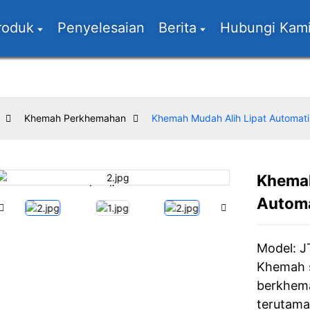
roduk
Penyelesaian
Berita
Hubungi Kam
Khemah Perkhemahan
Khemah Mudah Alih Lipat Automati
Khemah
Loading...
Loading...
Automa
Model: 
Khemah s
berkhema
terutama