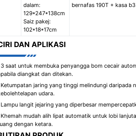
dalam:
bernafas 190T + kasa b3
129*247*138cm
Saiz pakej:
102*18*17cm
CIRI DAN APLIKASI
•3 saat untuk membuka penyangga bom cecair autom
apabila diangkat dan ditekan.
•Ketumpatan jaring yang tinggi melindungi daripada
kebolehtelapan udara.
•Lampu langit jejaring yang diperbesar mempercepatkan
•Khemah mudah alih lipat automatik untuk lobi lanj
ruang dengan ketara.
BUTIRAN PRODUK