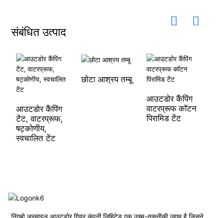
संबंधित उत्पाद
छोटा आश्रय तम्बू
आउटडोर कैंपिंग
टे
वाटरप्रूफ कॉटन
आ
आउटडोर कैंपिंग
पिरामिड टेंट
वा
टेंट, वाटरप्रूफ,
क
षट्कोणीय,
स्वचालित टेंट
निंगबो जुस्माइल आउटडोर गियर कंपनी लिमिटेड एक उच्च-तकनीकी उद्यम है जिसने