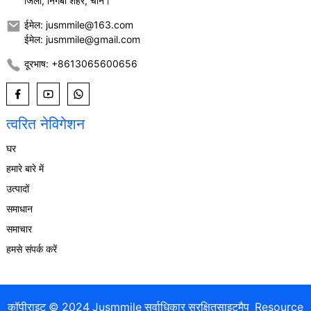
जिला, निंगबो शहर, चीन।
ईमेल: jusmmile@163.com
ईमेल: jusmmile@gmail.com
दूरभाष: +8613065600656
त्वरित नेविगेशन
घर
हमारे बारे में
उत्पादों
समाधान
समाचार
हमसे संपर्क करें
कॉपीराइट © 2024 Jusmmile सर्वाधिकार सुरक्षित
साइटमैप
Resource