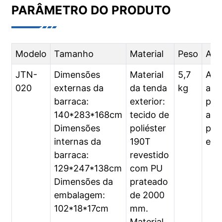
PARÂMETRO DO PRODUTO
Modelo
Tamanho
Material
Peso
Apl
JTN-
Dimensões
Material
5,7
Ati
020
externas da
da tenda
kg
ar 
barraca:
exterior:
prai
140*283*168cm
tecido de
aca
Dimensões
poliéster
piq
internas da
190T
etc.
barraca:
revestido
129*247*138cm
com PU
Dimensões da
prateado
embalagem:
de 2000
102*18*17cm
mm.
Material