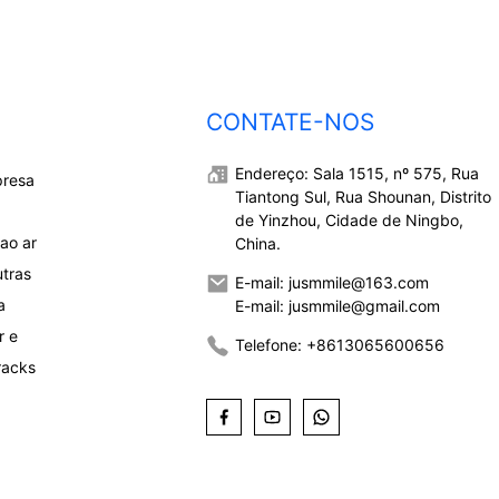
CONTATE-NOS
Endereço: Sala 1515, nº 575, Rua
presa
Tiantong Sul, Rua Shounan, Distrito
de Yinzhou, Cidade de Ningbo,
ao ar
China.
utras
E-mail: jusmmile@163.com
a
E-mail: jusmmile@gmail.com
r e
Telefone: +8613065600656
racks