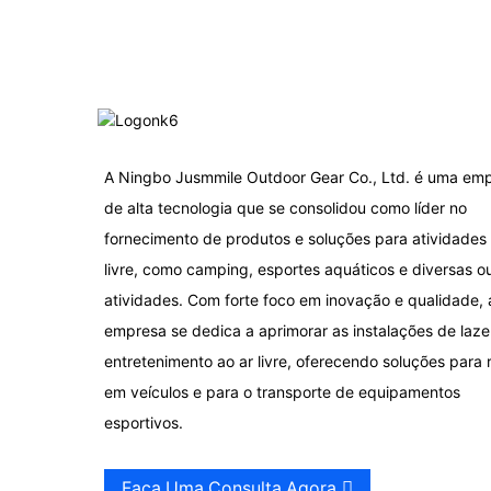
pequeno a pedal
SUP velejando no mar
Tenda familiar com
A Ningbo Jusmmile Outdoor Gear Co., Ltd. é uma em
quatro túneis
de alta tecnologia que se consolidou como líder no
fornecimento de produtos e soluções para atividades 
Carrinho utilitário para
livre, como camping, esportes aquáticos e diversas o
uso externo
atividades. Com forte foco em inovação e qualidade, 
empresa se dedica a aprimorar as instalações de laze
Canoa de pesca
entretenimento ao ar livre, oferecendo soluções para 
individual de plástico
para uso externo
em veículos e para o transporte de equipamentos
esportivos.
Caiaque de remo
recreativo em tandem
Faça Uma Consulta Agora