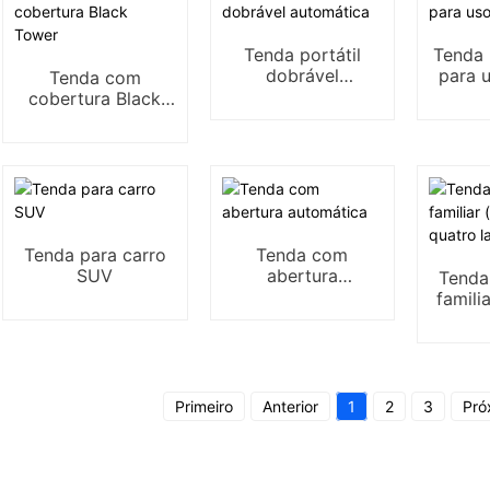
Tenda portátil
Tenda 
dobrável
para 
Tenda com
automática
cobertura Black
Tower
Tenda para carro
Tenda com
SUV
abertura
Tenda
automática
famili
quat
Primeiro
Anterior
1
2
3
Pró