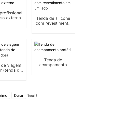
profissional
uso externo
Tenda de silicone
com revestimento
em um lado
Tenda de
acampamento
 de viagem
portátil
ar (tenda de
ro lados)
ximo
Durar
Total 3