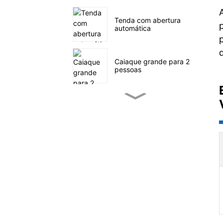
Tenda com abertura
automática
Caiaque grande para 2
pessoas
Caiaque de pesca
pequeno a pedal
SUP velejando no mar
Tenda familiar com
quatro túneis