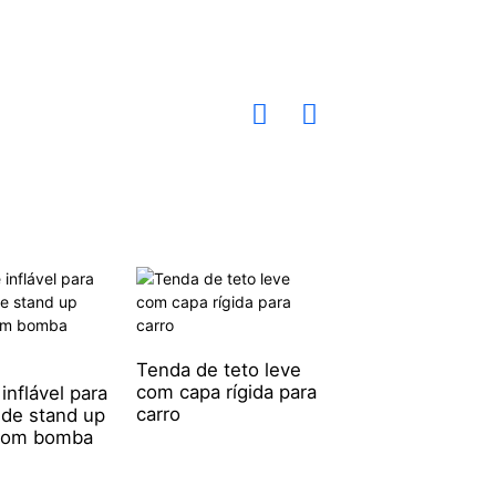
Caiaque à vela
trimarã para uma
Tenda de teto leve
pessoa
com capa rígida para
inflável para
carro
 de stand up
com bomba