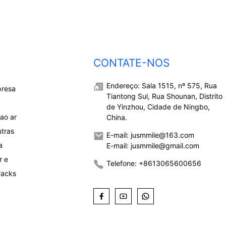
CONTATE-NOS
Endereço: Sala 1515, nº 575, Rua
presa
Tiantong Sul, Rua Shounan, Distrito
de Yinzhou, Cidade de Ningbo,
ao ar
China.
utras
E-mail: jusmmile@163.com
a
E-mail: jusmmile@gmail.com
r e
Telefone: +8613065600656
racks