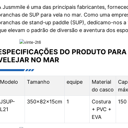
A Jusmmile é uma das principais fabricantes, fornec
pranchas de SUP para vela no mar. Como uma empre
pranchas de stand-up paddle (SUP), dedicamo-nos a f
que elevam o padrão de diversão e aventura dos espo
ESPECIFICAÇÕES DO PRODUTO PARA
VELEJAR NO MAR
Modelo
Tamanho
equipe
Material
Cap
do casco
máx
JSUP-
350x82x15cm
1
Costura
150
L21
+ PVC +
EVA