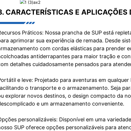
3. CARACTERÍSTICAS E APLICAÇÕES
Recursos Práticos: Nossa prancha de SUP está repleta
para aprimorar sua experiência de remada. Desde sis
armazenamento com cordas elásticas para prender eq
acolchoadas antiderrapantes para maior tração e con
com detalhes cuidadosamente pensados ​​para atende
Portátil e leve: Projetado para aventuras em qualquer l
facilitando o transporte e o armazenamento. Seja para
ou explorar novos destinos, o design compacto da n
descomplicado e um armazenamento conveniente.
Opções personalizáveis: Disponível em uma variedade
nosso SUP oferece opções personalizáveis ​​para atend