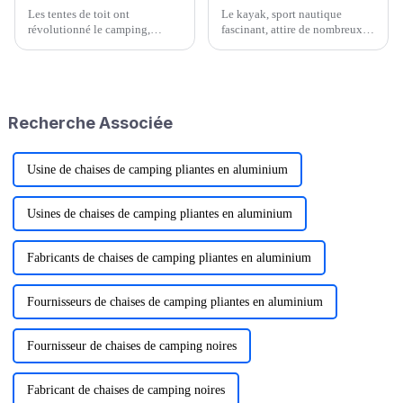
Les tentes de toit ont
Le kayak, sport nautique
révolutionné le camping,
fascinant, attire de nombreux
offrant un moyen pratique et
passionnés. Pour profiter
confortable de dormir à la belle
pleinement de vos sorties en
étoile. Cependant, une
kayak, la maîtrise des
installation correcte est
techniques de base est
essentielle pour garantir la
essentielle.
Recherche Associée
sécurité, le confort et la
sécurité.
Usine de chaises de camping pliantes en aluminium
Usines de chaises de camping pliantes en aluminium
Fabricants de chaises de camping pliantes en aluminium
Fournisseurs de chaises de camping pliantes en aluminium
Fournisseur de chaises de camping noires
Fabricant de chaises de camping noires