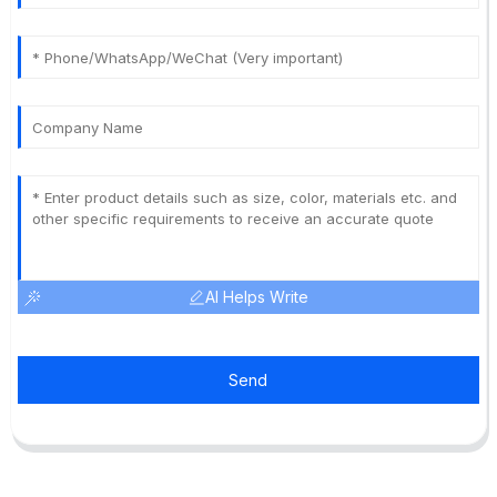
AI Helps Write
Send