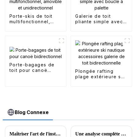
Porte-skis de toit
Galerie de toit
multifonctionnel,
pliante simple avec
amovible et
boucle à palette
unidirectionnel
Porte-bagages de
toit pour canoë
Plongée rafting
bidirectionnel
plage extérieure ski
nautique
accessoires galerie
de toit
bidirectionnelle
Blog Connexe
Maîtriser l'art de l'installation d'une tente de toit : un guide étape par étape
Une analyse complète des techniques de base du kayak : se lancer dans un voyage d'exploration aquatique