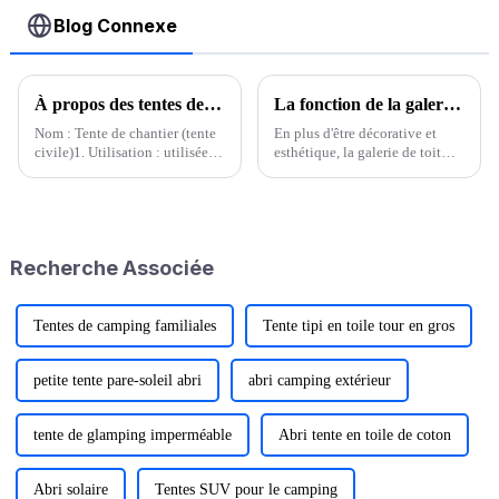
Blog Connexe
À propos des tentes de chantier
La fonction de la galerie de toit
Nom : Tente de chantier (tente
En plus d'être décorative et
civile)1. Utilisation : utilisée
esthétique, la galerie de toit
pour la vie temporaire dans la
permet également de ranger des
nature pendant les enquêtes sur
objets qui ne peuvent pas
le terrain, le camping,
rentrer dans le coffre à bagages,
l'exploration, la construction,
comme des bagages
les secours en cas de
volumineux, des vélos, des lits
Recherche Associée
catastrophe et la lutte contre les
pliants, etc. Tant que le coffre
inondations2. Performance...
est bien fermé, la galerie de toit
peut être utilisée pour ranger
des objets qui ne peuvent pas
Tentes de camping familiales
Tente tipi en toile tour en gros
rentrer dans le coffre à bagages,
comme des bagages
volumineux, des vélos, des lits
petite tente pare-soleil abri
abri camping extérieur
pliants, etc.
tente de glamping imperméable
Abri tente en toile de coton
Abri solaire
Tentes SUV pour le camping