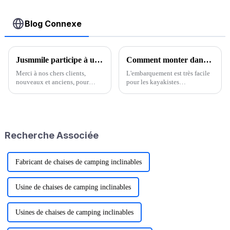
Blog Connexe
Jusmmile participe à une exposition indonésienne
Comment monter dans un kayak ?
Merci à nos chers clients,
L'embarquement est très facile
nouveaux et anciens, pour
pour les kayakistes
votre soutien et votre attention
expérimentés, mais pour les
lors de notre participation au
novices, de nombreux
salon indonésien de Ningbo
chavirements surviennent dès
Jusmmile Outdoor Gear Co.,
leur arrivée. Il est donc
Ltd ! Nos skis, chariots de
important d'assurer sa sécurité
Recherche Associée
camping et…
pour éviter…
Fabricant de chaises de camping inclinables
Usine de chaises de camping inclinables
Usines de chaises de camping inclinables