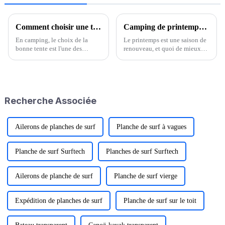
Comment choisir une tente pour le camping en plein air ?
Camping de printemps : profiter de la nature avec des tentes et du matériel de camping
En camping, le choix de la
Le printemps est une saison de
bonne tente est l'une des
renouveau, et quoi de mieux
décisions les plus importantes.
pour le célébrer qu'une
Une bonne tente de camping
aventure en camping ? Alors
offre abri, protection et confort,
que la neige fond et que les
ce qui la rend indispensable…
fleurs s'épanouissent, le grand...
Recherche Associée
Ailerons de planches de surf
Planche de surf à vagues
Planche de surf Surftech
Planches de surf Surftech
Ailerons de planche de surf
Planche de surf vierge
Expédition de planches de surf
Planche de surf sur le toit