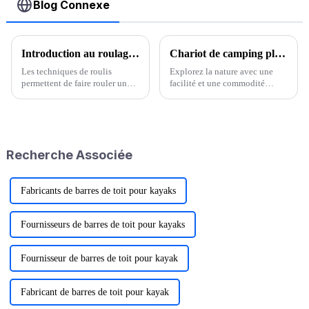
Blog Connexe
Introduction au roulage en kayak - Techniques d'auto-sauvetage
Chariot de camping pliable Jusmmile Outdoor : redéfinir la commodité pour les aventures en plein air
Les techniques de roulis
Explorez la nature avec une
permettent de faire rouler un
facilité et une commodité
bateau chaviré. Cette technique
inégalées grâce au chariot de
est adaptée à une partie des
camping pliable Jusmmile
opérations du navire. C'est une
Outdoor. Ce produit innovant
technique d'auto-sauvetage très
et polyvalent est conçu pour
utile. Roulis…
sublimer votre camping.
Recherche Associée
Fabricants de barres de toit pour kayaks
Fournisseurs de barres de toit pour kayaks
Fournisseur de barres de toit pour kayak
Fabricant de barres de toit pour kayak