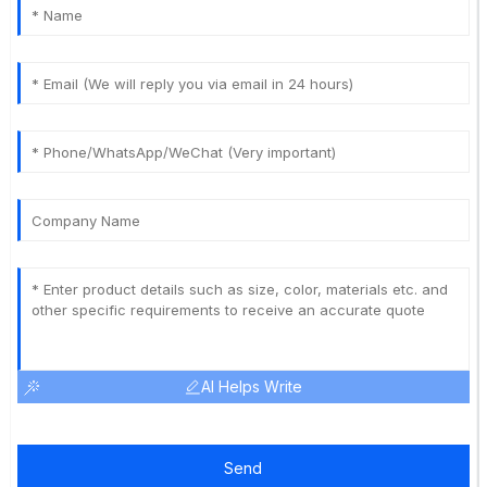
AI Helps Write
Send