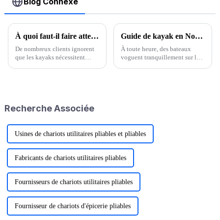
Blog Connexe
À quoi faut-il faire attention lors de l'entretien du kayak ?
Guide de kayak en Nouvelle-Angleterre
De nombreux clients ignorent
À toute heure, des bateaux
que les kayaks nécessitent
voguent tranquillement sur la
également un entretien. Leur
rivière Charles. Classique de
prix reste relativement élevé.
l'été, le kayak est l'un des sports
En cas de dommages
nautiques préférés des
importants, leur remise en état
Bostoniens. Assis dans une
entraînera des frais d'entretien
petite embarcation à deux
Recherche Associée
importants.
extrémités pointues,…
Usines de chariots utilitaires pliables et pliables
Fabricants de chariots utilitaires pliables
Fournisseurs de chariots utilitaires pliables
Fournisseur de chariots d'épicerie pliables