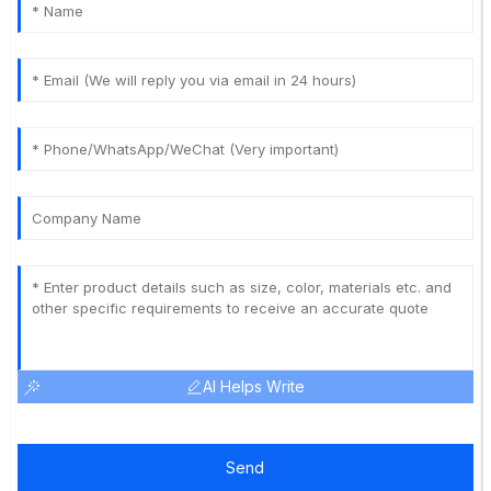
AI Helps Write
Send