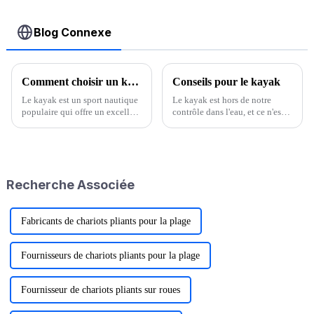
Blog Connexe
Comment choisir un kayak
Conseils pour le kayak
Le kayak est un sport nautique
Le kayak est hors de notre
populaire qui offre un excellent
contrôle dans l'eau, et ce n'est
moyen d'explorer la nature et
qu'en maîtrisant des
de rester actif. Que vous soyez
compétences spécifiques de
débutant ou pagayeur
kayak en cuir que le kayak en
expérimenté, choisir le bon
cuir peut se déplacer librement
kayak est essentiel pour une
dans l'eau. Tout d'abord, la
Recherche Associée
navigation en toute sécurité.
surface de certains cuirs
standard...
Fabricants de chariots pliants pour la plage
Fournisseurs de chariots pliants pour la plage
Fournisseur de chariots pliants sur roues