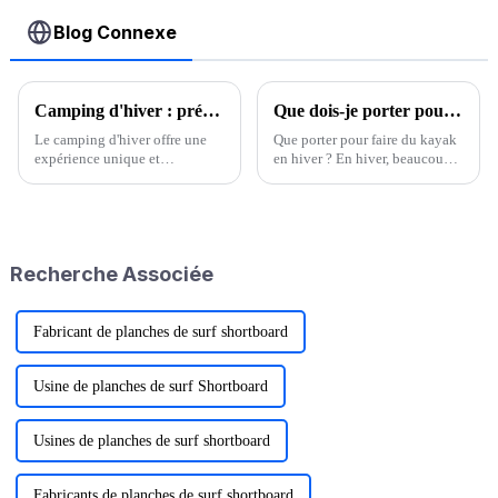
Blog Connexe
Camping d'hiver : préparez-vous pour une aventure glaciale
Que dois-je porter pour faire du kayak en hiver
Le camping d'hiver offre une
Que porter pour faire du kayak
expérience unique et
en hiver ? En hiver, beaucoup
enchanteresse, vous permettant
d'amis se demandent s'ils
de vous immerger dans la
doivent faire du bateau, s'il fera
beauté sereine des espaces
froid en ramant et se posent une
extérieurs enneigés.
série de questions. Mais tant
qu'on choisit…
Recherche Associée
Fabricant de planches de surf shortboard
Usine de planches de surf Shortboard
Usines de planches de surf shortboard
Fabricants de planches de surf shortboard