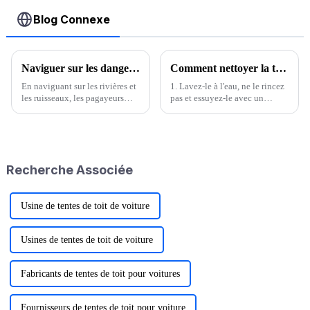
Blog Connexe
Naviguer sur les dangers de la rivière : conseils essentiels pour les pagayeurs
Comment nettoyer la tente
En naviguant sur les rivières et
1. Lavez-le à l'eau, ne le rincez
les ruisseaux, les pagayeurs
pas et essuyez-le avec un
rencontrent une multitude
chiffon s'il est particulièrement
d'obstacles naturels qui exigent
sale. N'utilisez pas d'objets durs
une attention particulière et
comme une brosse, car cela
une navigation habile. Il est
endommagerait
impératif de savoir comment
l'imperméabilité de la couche
Recherche Associée
les surmonter…
extérieure. Après...
Usine de tentes de toit de voiture
Usines de tentes de toit de voiture
Fabricants de tentes de toit pour voitures
Fournisseurs de tentes de toit pour voiture