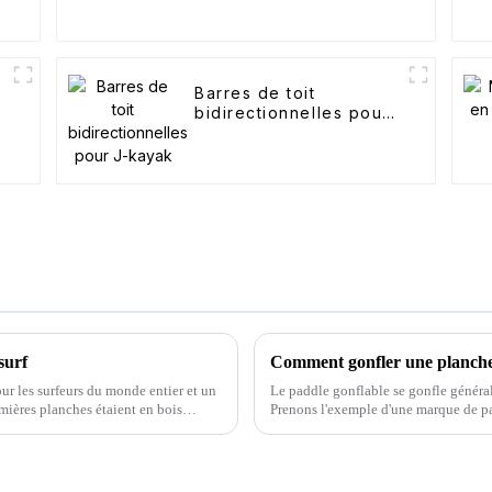
Barres de toit
bidirectionnelles pour
J-kayak
surf
Comment gonfler une planche 
ur les surfeurs du monde entier et un
Le paddle gonflable se gonfle généra
emières planches étaient en bois
Prenons l'exemple d'une marque de pa
...
sont les suivantes : 1. Op...