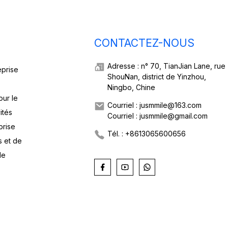
CONTACTEZ-NOUS
Adresse : n° 70, TianJian Lane, rue
eprise
ShouNan, district de Yinzhou,
Ningbo, Chine
our le
Courriel : jusmmile@163.com
ités
Courriel : jusmmile@gmail.com
prise
Tél. : +8613065600656
s et de
de