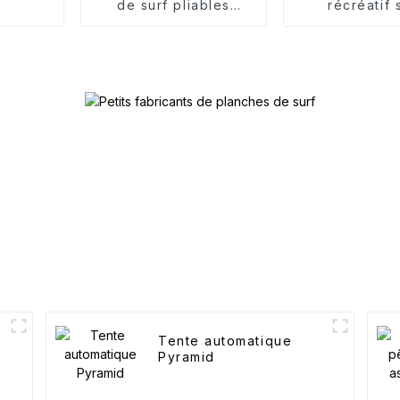
de surf pliables
récréatif 
Single Sliver
Tente automatique
Pyramid