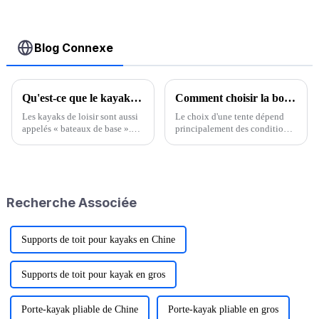
de toit
bidirectionnelle
Blog Connexe
Qu'est-ce que le kayak récréatif ?
Comment choisir la bonne tente pour vous ?
Les kayaks de loisir sont aussi
Le choix d'une tente dépend
appelés « bateaux de base ».
principalement des conditions
Comme leur nom l'indique, ce
d'utilisation. Une tente est
sont les bateaux les plus faciles
principalement adaptée à trois
à utiliser sans connaissances
usages : premièrement, elle est
particulières en navigation. Il
destinée aux loisirs, sans
existe deux caractéristiques
couche de fond et peu
Recherche Associée
principales…
encombrante.
Supports de toit pour kayaks en Chine
Supports de toit pour kayak en gros
Porte-kayak pliable de Chine
Porte-kayak pliable en gros