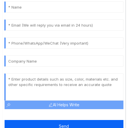
AI Helps Write
Send