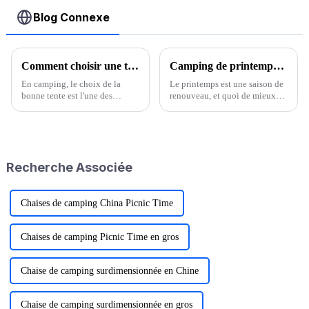
Blog Connexe
Comment choisir une tente pour le camping en plein air ?
Camping de printemps : profiter de la nature avec des tentes et du matériel de camping
En camping, le choix de la
Le printemps est une saison de
bonne tente est l'une des
renouveau, et quoi de mieux
décisions les plus importantes.
pour le célébrer qu'une
Une bonne tente de camping
aventure en camping ? Alors
offre abri, protection et confort,
que la neige fond et que les
ce qui la rend indispensable…
fleurs s'épanouissent, le grand...
Recherche Associée
Chaises de camping China Picnic Time
Chaises de camping Picnic Time en gros
Chaise de camping surdimensionnée en Chine
Chaise de camping surdimensionnée en gros