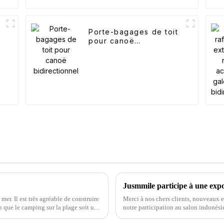
Porte-bagages de toit
pour canoë
bidirectionnel
Jusmmile participe à une expo
er. Il est très agréable de construire
Merci à nos chers clients, nouveaux et
en que le camping sur la plage soit une
notre participation au salon indonés
ifférents avantages…
skis, chariots de camping et…