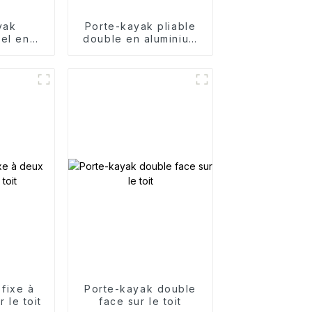
yak
Porte-kayak pliable
nel en
double en aluminium
uminium
pour toit
fixe à
Porte-kayak double
 le toit
face sur le toit