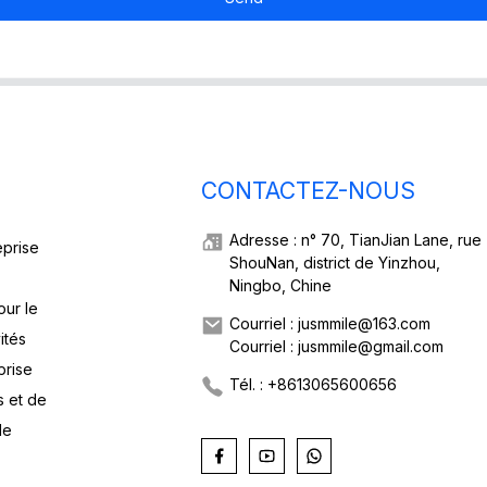
CONTACTEZ-NOUS
Adresse : n° 70, TianJian Lane, rue
eprise
ShouNan, district de Yinzhou,
Ningbo, Chine
our le
Courriel : jusmmile@163.com
ités
Courriel : jusmmile@gmail.com
prise
Tél. : +8613065600656
s et de
de