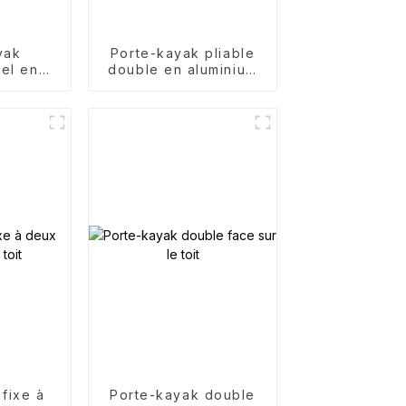
yak
Porte-kayak pliable
nel en
double en aluminium
uminium
pour toit
fixe à
Porte-kayak double