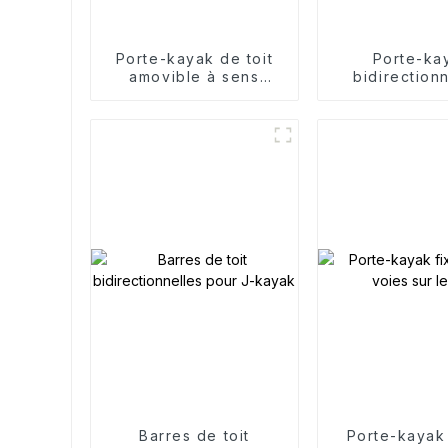
Porte-kayak de toit
Porte-ka
amovible à sens
bidirection
unique
alliage d'al
Barres de toit
Porte-kayak 