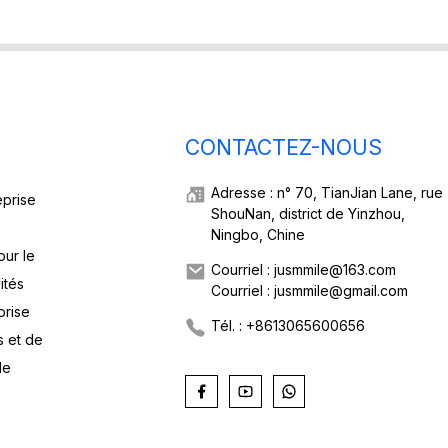
CONTACTEZ-NOUS
Adresse : n° 70, TianJian Lane, rue
eprise
ShouNan, district de Yinzhou,
Ningbo, Chine
our le
Courriel : jusmmile@163.com
ités
Courriel : jusmmile@gmail.com
prise
Tél. : +8613065600656
s et de
de