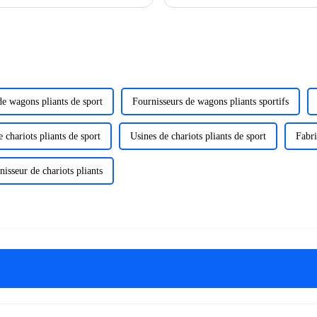
et la pluie, soit de manière isolée...
de wagons pliants de sport
Fournisseurs de wagons pliants sportifs
 chariots pliants de sport
Usines de chariots pliants de sport
Fabri
nisseur de chariots pliants