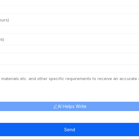
AI Helps Write
Send